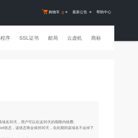
购物车
最新公告
帮助中心
0
小程序
SSL证书
邮局
云虚机
商标
该域名30天，用户可以在这30天的期限内续费;
eriod状态，该状态将会保持30天，在此期间该域名不会掉下