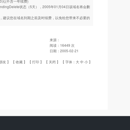
200元(不含一年续费)
endingDelete状态（5天），2005年01月04日该域名将会删
费，建议您在域名到期之前及时续费，以免给您带来不必要的
来源：
阅读：
16449
次
日期：
2005-02-21
朋友
】 【
收藏
】 【
打印
】 【
关闭
】 【 字体：
大
中
小
】