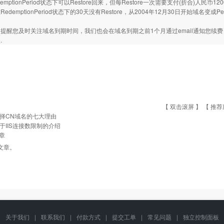
emptionPeriod状态下可以Restore回来，但每Restore一次需要支付(折合)人民币1
edemptionPeriod状态下的30天没有Restore，从2004年12月30日开始域名变成P
提醒您及时关注域名到期时间，我们也会在域名到期之前1个月通过email通知您续
.
【 双击滚屏 】 【
推荐
择CN域名的七大理由
于IIS连接数限制的介绍
章
文章。
关于我们
|
联系我们
|
付款方式
|
提交工单
|
常见问题
|
独立控制面板